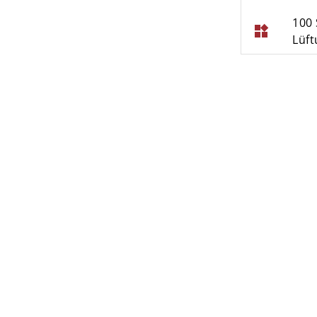
100 
widgets
Lüft