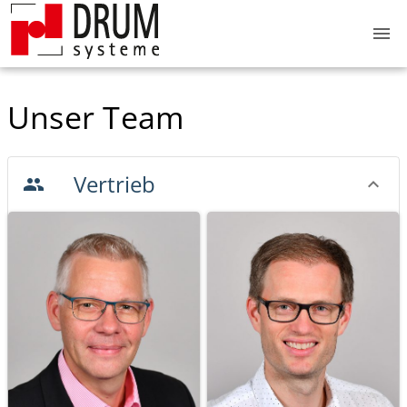
menu
Unser Team
Vertrieb
group
keyboard_arrow_down