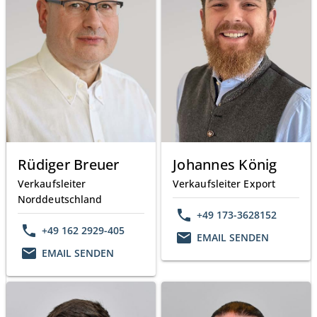
Rüdiger Breuer
Johannes König
Verkaufsleiter
Verkaufsleiter Export
Norddeutschland
phone
+49 173-3628152
phone
+49 162 2929-405
email
EMAIL SENDEN
email
EMAIL SENDEN