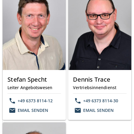
Stefan Specht
Dennis Trace
Leiter Angebotswesen
Vertriebsinnendienst
phone
phone
+49 6373 8114-12
+49 6373 8114-30
email
email
EMAIL SENDEN
EMAIL SENDEN