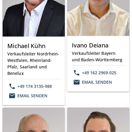
Ivano Deiana
Michael Kühn
Verkaufsleiter Bayern
Verkaufsleiter Nordrhein-
und Baden-Württemberg
Westfalen, Rheinland-
Pfalz, Saarland und
phone
+49 162 2969-025
Benelux
email
EMAIL SENDEN
phone
+49 174 3135-988
email
EMAIL SENDEN