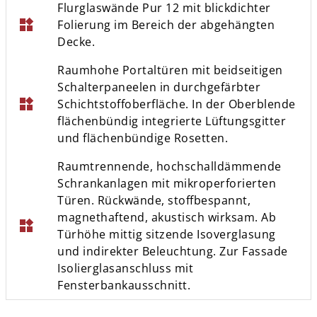
Flurglaswände Pur 12 mit blickdichter
widgets
Folierung im Bereich der abgehängten
Decke.
Raumhohe Portaltüren mit beidseitigen
Schalterpaneelen in durchgefärbter
widgets
Schichtstoffoberfläche. In der Oberblende
flächenbündig integrierte Lüftungsgitter
und flächenbündige Rosetten.
Raumtrennende, hochschalldämmende
Schrankanlagen mit mikroperforierten
Türen. Rückwände, stoffbespannt,
magnethaftend, akustisch wirksam. Ab
widgets
Türhöhe mittig sitzende Isoverglasung
und indirekter Beleuchtung. Zur Fassade
Isolierglasanschluss mit
Fensterbankausschnitt.