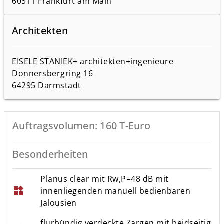
60311 Frankfurt am Main
Architekten
EISELE STANIEK+ architekten+ingenieure
Donnersbergring 16
64295 Darmstadt
Auftragsvolumen: 160 T-Euro
Besonderheiten
Planus clear mit Rw,P=48 dB mit
widgets
innenliegenden manuell bedienbaren
Jalousien
flurbündig verdeckte Zargen mit beidseitig