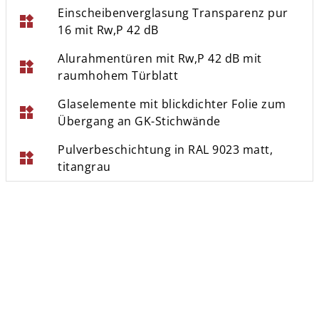
Einscheibenverglasung Transparenz pur
widgets
16 mit Rw,P 42 dB
Alurahmentüren mit Rw,P 42 dB mit
widgets
raumhohem Türblatt
Glaselemente mit blickdichter Folie zum
widgets
Übergang an GK-Stichwände
Pulverbeschichtung in RAL 9023 matt,
widgets
titangrau