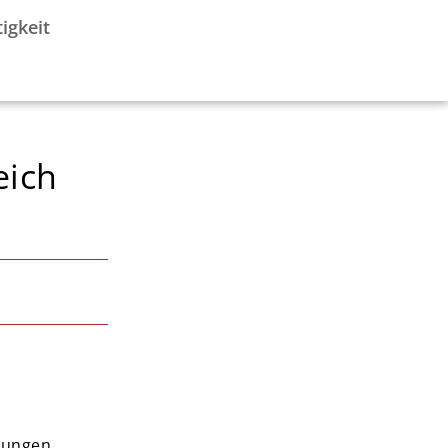
igkeit
eich
rungen