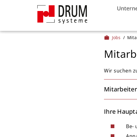
Untern
Jobs
/
Mita
work
Mitarb
Wir suchen z
Mitarbeiter
Ihre Haupt
stop
Be- 
stop
Anna