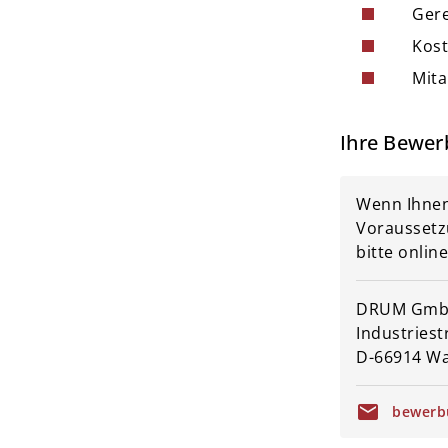
stop
Gere
stop
Kost
stop
Mita
Ihre Bewer
Wenn Ihnen
Voraussetz
bitte online
DRUM GmbH
Industriest
D-66914 W
mail
bewerb