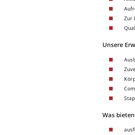
stop
Aufr
stop
Zur 
stop
Qual
Unsere Erw
stop
Ausb
stop
Zuve
stop
Körp
stop
Com
stop
Stap
Was bieten 
stop
ausf